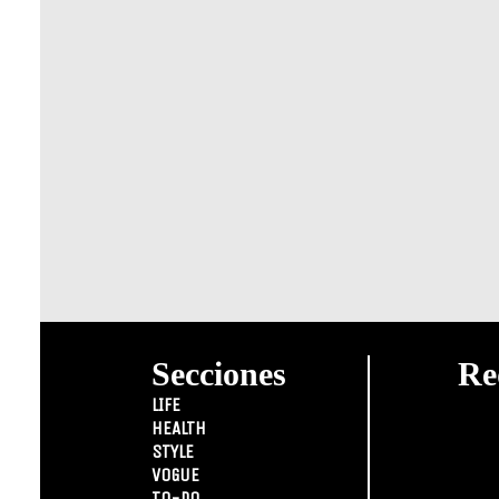
Secciones
Re
LIFE
HEALTH
STYLE
VOGUE
TO-DO