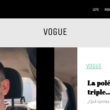
LIFE
HEA
VOGUE
VOGUE
La pol
triple…
¿Qué opinas