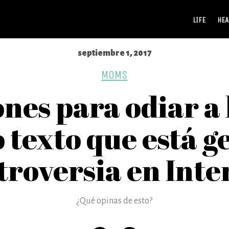
LIFE
HEA
septiembre 1, 2017
MOMS
nes para odiar a l
 texto que está 
troversia en Inte
¿Qué opinas de esto?