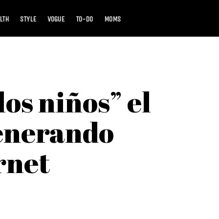
LTH
STYLE
VOGUE
TO-DO
MOMS
os niños” el
generando
rnet