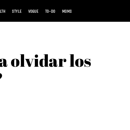
LTH
STYLE
VOGUE
TO-DO
MOMS
 olvidar los
?