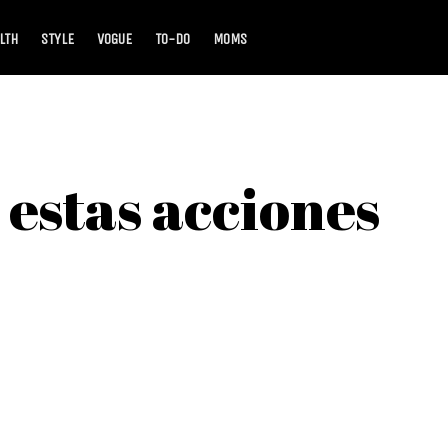
LTH
STYLE
VOGUE
TO-DO
MOMS
n estas acciones