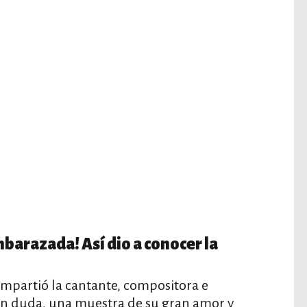
barazada! Así dio a conocer la
compartió la cantante, compositora e
 sin duda, una muestra de su gran amor y