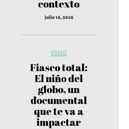
contexto
julio 16, 2026
VOGUE
Fiasco total:
El niño del
globo, un
documental
que te va a
impactar