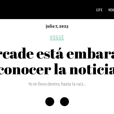
LIFE
HEA
julio 7, 2025
VOGUE
rcade está embara
conocer la notici
Yo te llevo dentro, hasta la raíz...