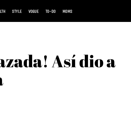
LTH
STYLE
VOGUE
TO-DO
MOMS
zada! Así dio a
a