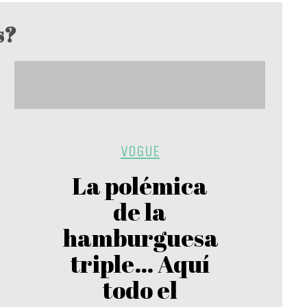
s?
VOGUE
La polémica
de la
hamburguesa
triple… Aquí
todo el