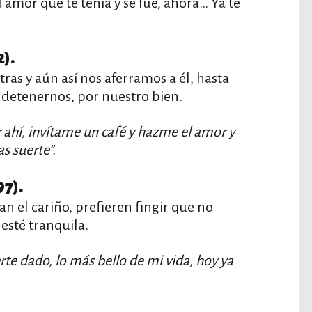
 amor que te tenía y se fue, ahora… Ya te
2).
as y aún así nos aferramos a él, hasta
 detenernos, por nuestro bien.
 ahí, invítame un café y hazme el amor y
as suerte”.
97).
n el cariño, prefieren fingir que no
esté tranquila.
te dado, lo más bello de mi vida, hoy ya