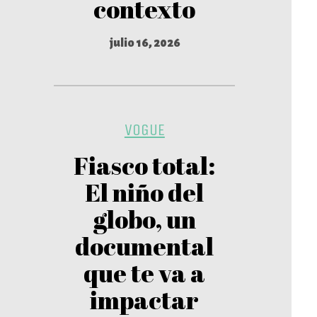
contexto
julio 16, 2026
VOGUE
Fiasco total:
El niño del
globo, un
documental
que te va a
impactar