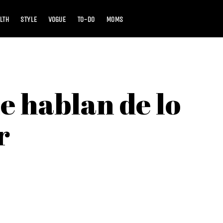
LTH
STYLE
VOGUE
TO-DO
MOMS
e hablan de lo
r