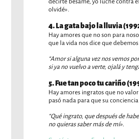
decirte bésame, yo luche contra el
olvidé».
4. La gata bajo la lluvia (199
Hay amores que no son para nosotr
que la vida nos dice que debemos
“Amor si alguna vez nos vemos por
si ya no vuelvo a verte, ojalá y teng
5. Fue tan poco tu cariño (19
Hay amores ingratos que no valora
pasó nada para que su conciencia 
“Qué ingrato, que después de haber
no quieras saber más de mí».