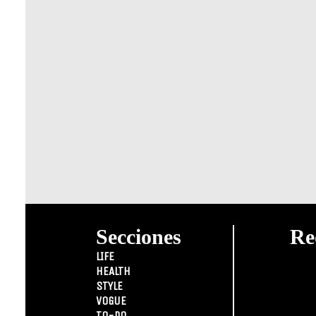
Secciones
Re
LIFE
HEALTH
STYLE
VOGUE
TO-DO