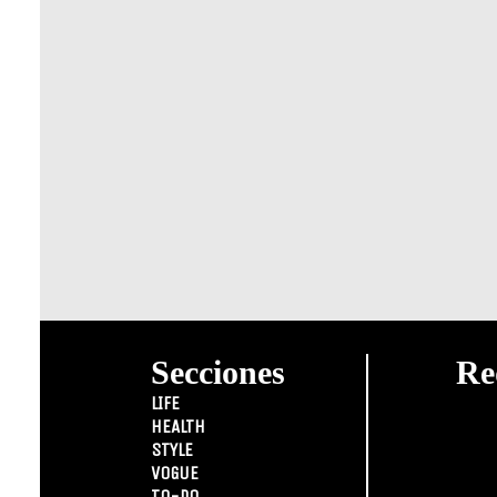
Secciones
Re
LIFE
HEALTH
STYLE
VOGUE
TO-DO