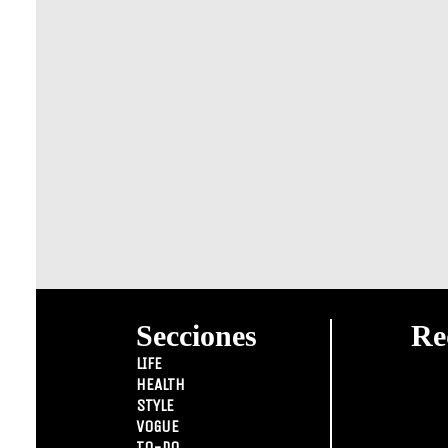
Secciones
Re
LIFE
HEALTH
STYLE
VOGUE
TO-DO