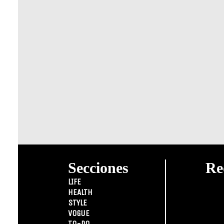
Secciones
Re
LIFE
HEALTH
STYLE
VOGUE
TO-DO