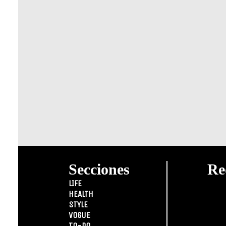
Secciones
Re
LIFE
HEALTH
STYLE
VOGUE
TO-DO