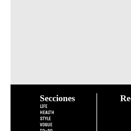
Secciones
Re
LIFE
HEALTH
STYLE
VOGUE
TO-DO