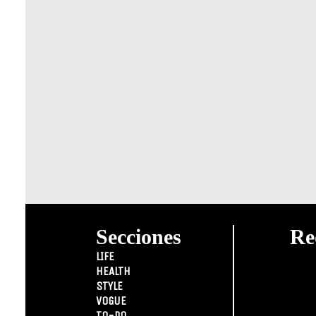
Secciones
Re
LIFE
HEALTH
STYLE
VOGUE
TO-DO