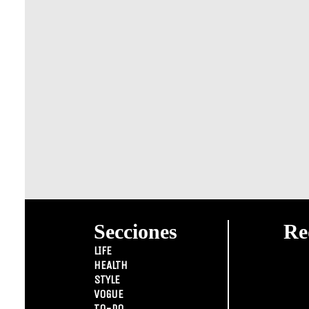
Secciones
Re
LIFE
HEALTH
STYLE
VOGUE
TO-DO