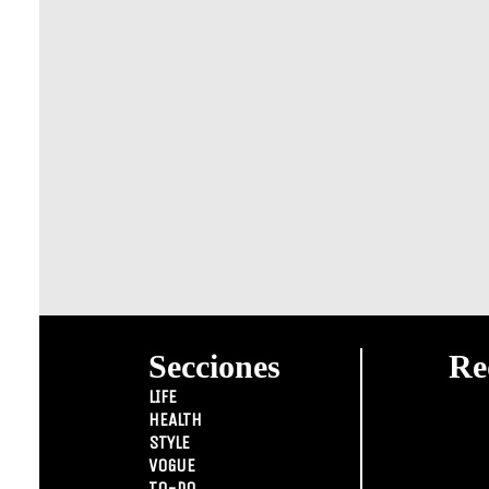
Secciones
Re
LIFE
HEALTH
STYLE
VOGUE
TO-DO