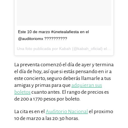
Este 10 de marzo #únetealafiesta en el
@auditoriomx ??????????
Una foto publicada por Kabah (@kabah_oficial) el
11 de Ene 
La preventa comenzó el día de ayer y termina
el día de hoy, así que si estás pensando en ir a
este concierto, seguro deberás llamarle a tus
amigas y primas para que
adquieran sus
boletos
cuanto antes. El rango de precios es
de 200 a 1770 pesos por boleto.
La cita es en el
Auditorio Nacional
el proximo
10 de marzo a las 20:30 horas.