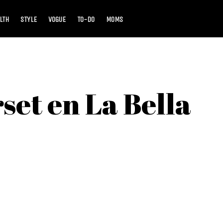
LTH
STYLE
VOGUE
TO-DO
MOMS
et en La Bella