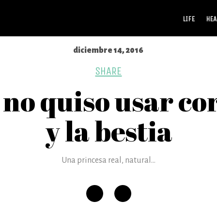
LIFE
HEA
diciembre 14, 2016
SHARE
o quiso usar cors
y la bestia
Una princesa real, natural...