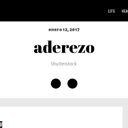
LIFE
HEA
enero 12, 2017
aderezo
Shutterstock