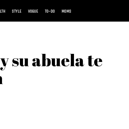
LTH
STYLE
VOGUE
TO-DO
MOMS
y su abuela te
n