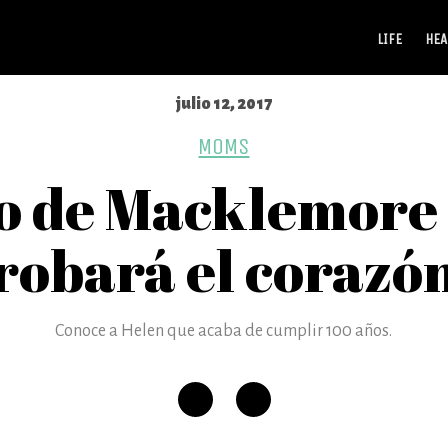
LIFE
HEA
julio 12, 2017
MOMS
o de Macklemore 
robará el corazó
Conoce a Helen que acaba de cumplir 100 años.