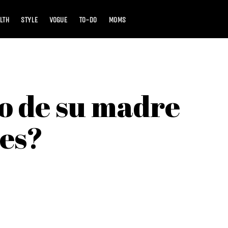
LTH
STYLE
VOGUE
TO-DO
MOMS
do de su madre
ces?