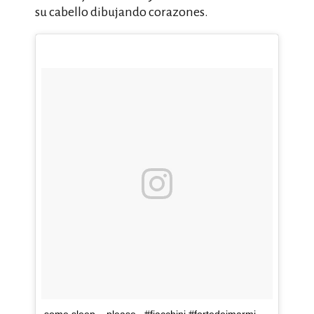
su cabello dibujando corazones.
some sleep .. please.. #fiacchini #fortedeimarmi