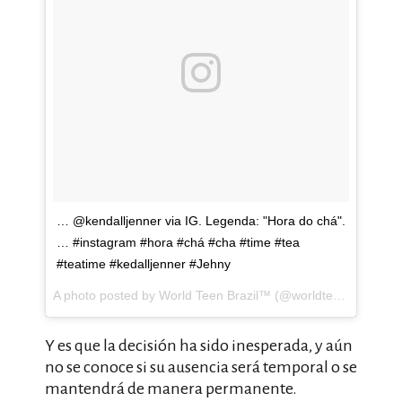
… @kendalljenner via IG. Legenda: "Hora do chá".
… #instagram #hora #chá #cha #time #tea
#teatime #kedalljenner #Jehny
A photo posted by World Teen Brazil™ (@worldteenbrazil) on
Y es que la decisión ha sido inesperada, y aún
no se conoce si su ausencia será temporal o se
mantendrá de manera permanente.