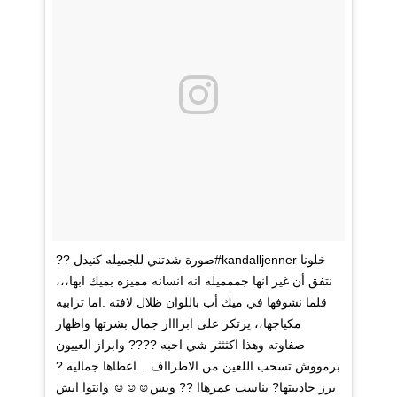
?? صورة شدتني للجميله كنيدل#kandalljenner خلونا
نتفق أن غير انها جممميله انه انسانه مميزه بميك ابها،،،
قلما نشوفها في ميك أب باللوان ظلال لافته .اما ترابيه
مكياجها،، يرتكز على ابراااز جمال بشرتها واظهار
صفاوته وهذا اكثثثر شي احبه ???? وابراز العييون
برمووش تسحب اللعين من الاطرااف .. اعطاها جماليه ?
برز جاذبيتها? يناسب عمرهاا ?? وبس☺️☺️☺️ وانتوا ايش