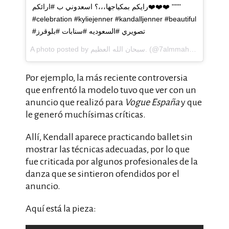
رايكم بمكياجها،،،؟ اسعدوني ب #ارائكم❤️❤️❤️ ''''''
#celebration #kyliejenner #kandalljenner #beautiful
#تصويري #السعوديه #سنابات #بلوقرز
A photo posted by سبحان الله العظيم. (@7almmah2016) on
Oc
Por ejemplo, la más reciente controversia
que enfrentó la modelo tuvo que ver con un
anuncio que realizó para
Vogue España
y que
le generó muchísimas críticas.
Allí, Kendall aparece practicando ballet sin
mostrar las técnicas adecuadas, por lo que
fue criticada por algunos profesionales de la
danza que se sintieron ofendidos por el
anuncio.
Aquí está la pieza: