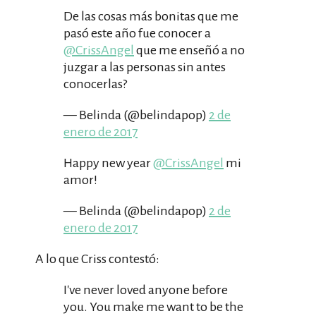
De las cosas más bonitas que me
pasó este año fue conocer a
@CrissAngel
que me enseñó a no
juzgar a las personas sin antes
conocerlas?
— Belinda (@belindapop)
2 de
enero de 2017
Happy new year
@CrissAngel
mi
amor!
— Belinda (@belindapop)
2 de
enero de 2017
A lo que Criss contestó:
I've never loved anyone before
you. You make me want to be the