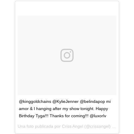
@kinggoldchains @KylieJenner @belindapop mi
amor & I hanging after my show tonight. Happy
Birthday Tyga!!! Thanks for coming!!! @luxorlv
Una foto publicada por Criss Angel (@crissangel) el
18 de No