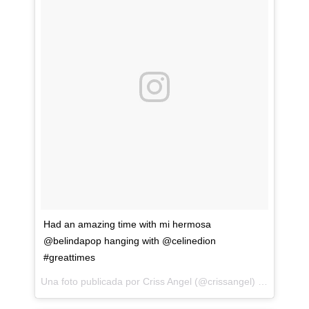
Had an amazing time with mi hermosa
@belindapop hanging with @celinedion
#greattimes
Una foto publicada por Criss Angel (@crissangel) el
25 de No