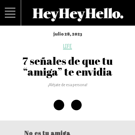
julio 28, 2023
LIFE
7 señales de que tu
“amiga” te envidia
¡Aléjate de esa persona!
No es tu amiga