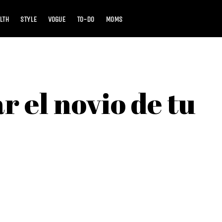
LTH
STYLE
VOGUE
TO-DO
MOMS
r el novio de tu