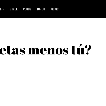
LTH
STYLE
VOGUE
TO-DO
MOMS
metas menos tú?