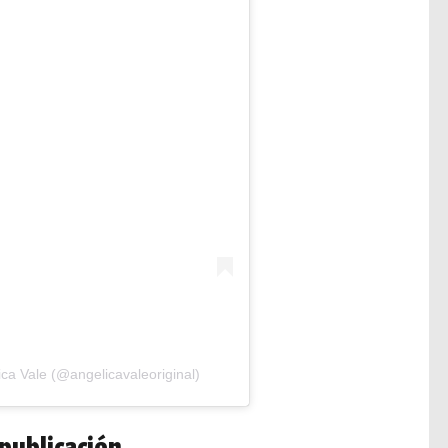
ca Vale (@angelicavaleoriginal)
publicación…