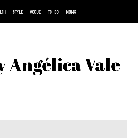
LTH
STYLE
VOGUE
TO-DO
MOMS
y Angélica Vale