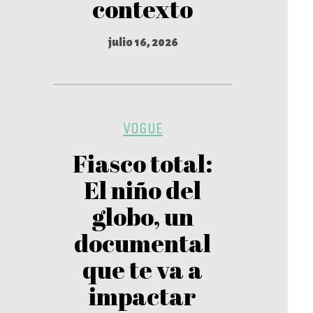
contexto
julio 16, 2026
VOGUE
Fiasco total:
El niño del
globo, un
documental
que te va a
impactar