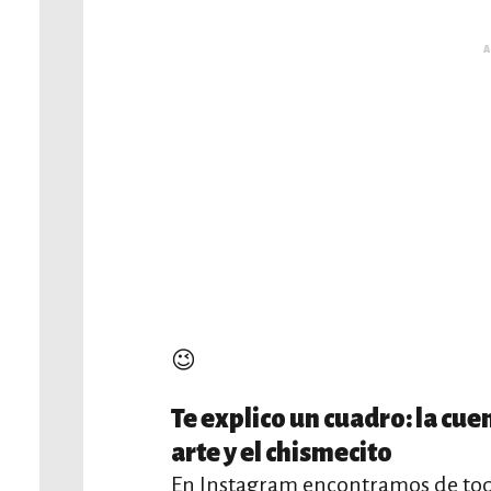
A
😉
Te explico un cuadro: la cue
arte y el chismecito
En Instagram encontramos de todo