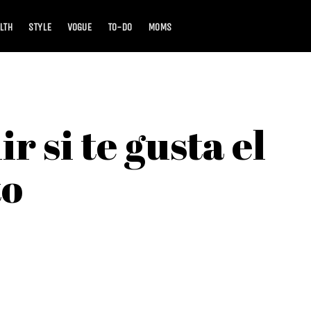
LTH
STYLE
VOGUE
TO-DO
MOMS
r si te gusta el
to