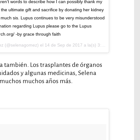
 aren’t words to describe how I can possibly thank my
the ultimate gift and sacrifice by donating her kidney
so much sis. Lupus continues to be very misunderstood
mation regarding Lupus please go to the Lupus
h.org/ -by grace through faith
mez (@selenagomez) el
14 de Sep de 2017 a la(s) 3:07 PDT
ia también. Los trasplantes de órganos
idados y algunas medicinas, Selena
r muchos muchos años más.