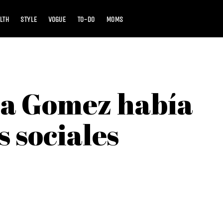
LTH
STYLE
VOGUE
TO-DO
MOMS
ena Gomez había
s sociales