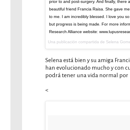
prior to and post-surgery. And finally, there
beautiful friend Francia Raisa. She gave me 
to me. I am incredibly blessed. I love you 
but progress is being made. For more infor
Research Alliance website: www.lupusresearc
Una publicación compartida de Selena Go
Selena está bien y su amiga Franc
han evolucionado mucho y con cu
podrá tener una vida normal po
<