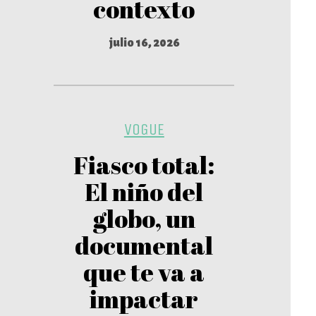
contexto
julio 16, 2026
VOGUE
Fiasco total:
El niño del
globo, un
documental
que te va a
impactar