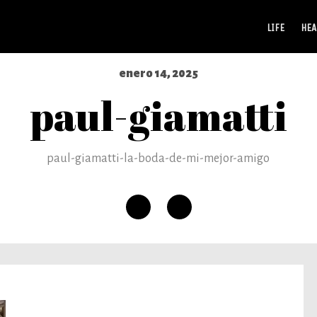
LIFE
HEA
enero 14, 2025
paul-giamatti
paul-giamatti-la-boda-de-mi-mejor-amigo