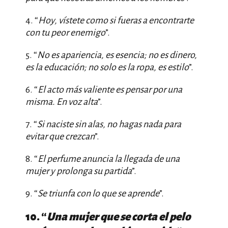
4. “
Hoy, vístete como si fueras a encontrarte
con tu peor enemigo
”.
5. “
No es apariencia, es esencia; no es dinero,
es la educación; no solo es la ropa, es estilo
”.
6. “
El acto más valiente es pensar por una
misma. En voz alta
”.
7. “
Si naciste sin alas, no hagas nada para
evitar que crezcan
”.
8. “
El perfume anuncia la llegada de una
mujer y prolonga su partida
”.
9. “
Se triunfa con lo que se aprende
”.
10. “
Una mujer que se corta el pelo