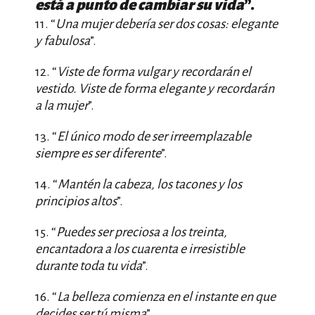
está a punto de cambiar su vida
”.
11. “
Una mujer debería ser dos cosas: elegante
y fabulosa
”.
12. “
Viste de forma vulgar y recordarán el
vestido. Viste de forma elegante y recordarán
a la mujer
”.
13. “
El único modo de ser irreemplazable
siempre es ser diferente
”.
14. “
Mantén la cabeza, los tacones y los
principios altos
”.
15. “
Puedes ser preciosa a los treinta,
encantadora a los cuarenta e irresistible
durante toda tu vida
”.
16. “
La belleza comienza en el instante en que
decides ser tú misma
”.