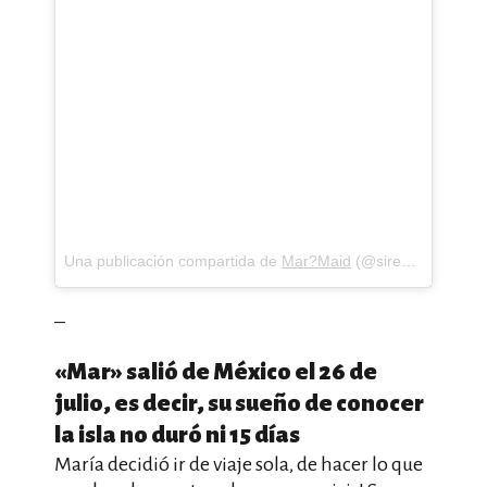
Una publicación compartida de
Mar?Maid
(@sirenamarmaid) el
–
«Mar» salió de México el 26 de
julio, es decir, su sueño de conocer
la isla no duró ni 15 días
María decidió ir de viaje sola, de hacer lo que