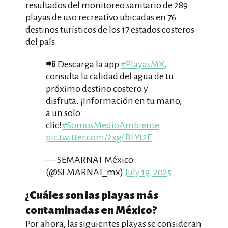
resultados del monitoreo sanitario de 289
playas de uso recreativo ubicadas en 76
destinos turísticos de los 17 estados costeros
del país.
📲 Descarga la app
#PlayasMX
,
consulta la calidad del agua de tu
próximo destino costero y
disfruta. ¡Información en tu mano,
a un solo
clic!
#SomosMedioAmbiente
pic.twitter.com/2xgfBfYt2E
— SEMARNAT México
(@SEMARNAT_mx)
July 19, 2025
¿Cuáles son las playas más
contaminadas en México?
Por ahora, las siguientes playas se consideran