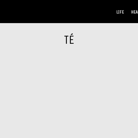
LIFE
HEA
TÉ