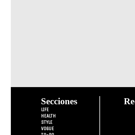
Secciones
Re
LIFE
HEALTH
STYLE
VOGUE
TO-DO