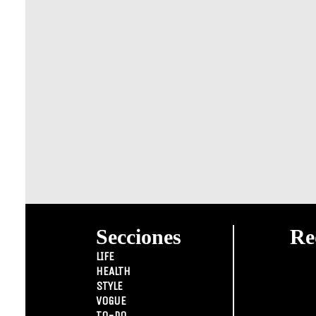
Secciones
Re
LIFE
HEALTH
STYLE
VOGUE
TO-DO