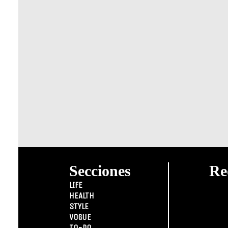
Secciones
Re
LIFE
HEALTH
STYLE
VOGUE
TO-DO