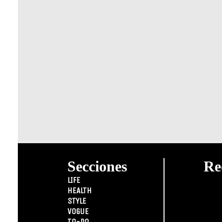
Secciones
Re
LIFE
HEALTH
STYLE
VOGUE
TO-DO