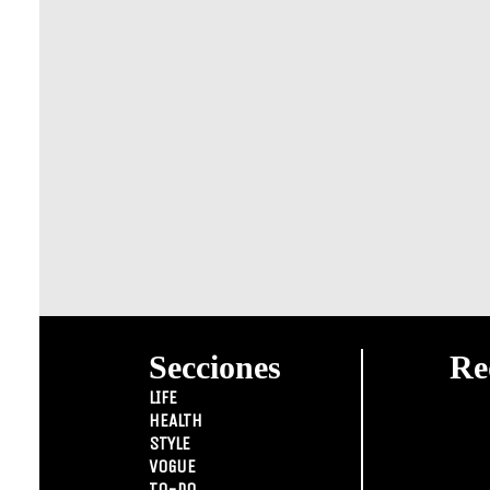
Secciones
Re
LIFE
HEALTH
STYLE
VOGUE
TO-DO