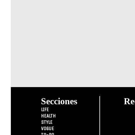
Secciones
Re
LIFE
HEALTH
STYLE
VOGUE
TO-DO