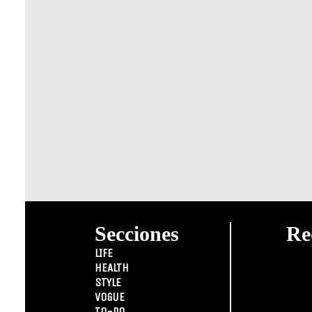
Secciones
Re
LIFE
HEALTH
STYLE
VOGUE
TO-DO