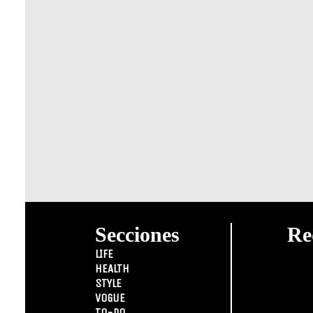
Secciones
Re
LIFE
HEALTH
STYLE
VOGUE
TO-DO