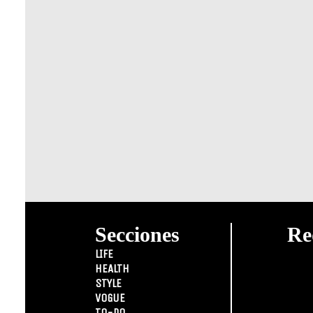
Secciones
Re
LIFE
HEALTH
STYLE
VOGUE
TO-DO