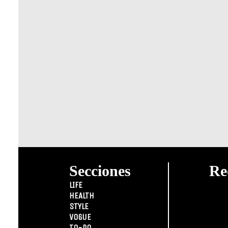
Secciones
Re
LIFE
HEALTH
STYLE
VOGUE
TO-DO