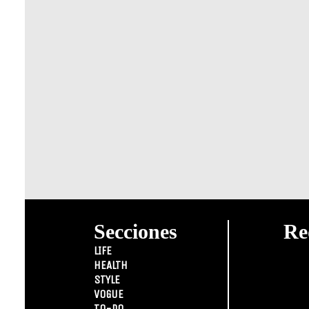
Secciones
Re
LIFE
HEALTH
STYLE
VOGUE
TO-DO