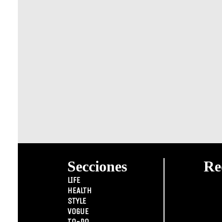
Secciones
Re
LIFE
HEALTH
STYLE
VOGUE
TO-DO