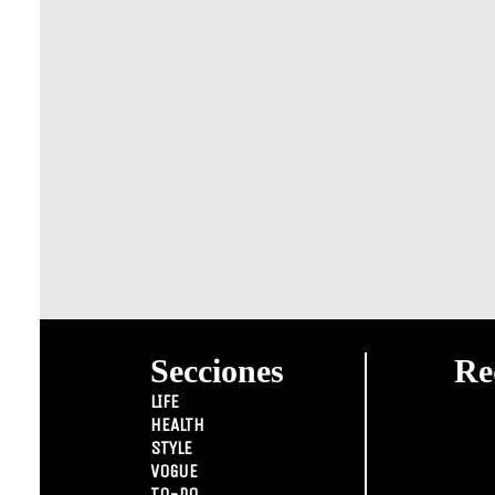
Secciones
Re
LIFE
HEALTH
STYLE
VOGUE
TO-DO