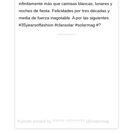
infinitamente más que camisas blancas, lunares y
noches de fiesta. Felicidades por tres décadas y
media de fuerza inagotable. A por las siguientes.
#35yearsoffashion #clansolar #solarmag #?
Advertisement
A photo posted by ????? ???????? (@solarmag.es) on
Nov 