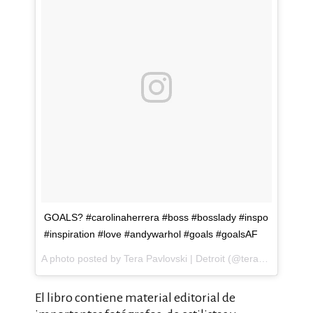
GOALS? #carolinaherrera #boss #bosslady #inspo
#inspiration #love #andywarhol #goals #goalsAF
A photo posted by Tera Pavlovski | Detroit (@terapavlovski) on
El libro contiene material editorial de