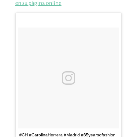
en su página online
#CH #CarolinaHerrera #Madrid #35yearsofashion