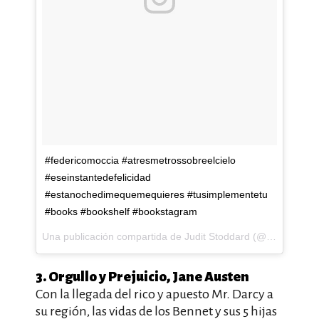
#federicomoccia #atresmetrossobreelcielo
#eseinstantedefelicidad
#estanochedimequemequieres #tusimplementetu
#books #bookshelf #bookstagram
Una publicación compartida de Judit Stoddard (@judit_stoddard) el
3. Orgullo y Prejuicio, Jane Austen
Con la llegada del rico y apuesto Mr. Darcy a
su región, las vidas de los Bennet y sus 5 hijas