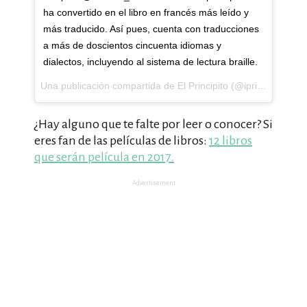
ha convertido en el libro en francés más leído y
más traducido. Así pues, cuenta con traducciones
a más de doscientos cincuenta idiomas y
dialectos, incluyendo al sistema de lectura braille.
Una publicación compartida de El Principito️ (@iprincipito) el
1
¿Hay alguno que te falte por leer o conocer? Si
eres fan de las películas de libros:
12 libros
que serán película en 2017.
Advertisement