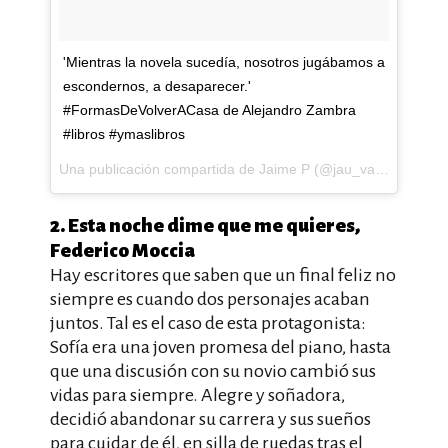
'Mientras la novela sucedía, nosotros jugábamos a
escondernos, a desaparecer.'
#FormasDeVolverACasa de Alejandro Zambra
#libros #ymaslibros
Una publicación compartida de Jaime P (@jau_valer) el
1 de
2. Esta noche dime que me quieres,
Federico Moccia
Hay escritores que saben que un final feliz no
siempre es cuando dos personajes acaban
juntos. Tal es el caso de esta protagonista:
Sofía era una joven promesa del piano, hasta
que una discusión con su novio cambió sus
vidas para siempre. Alegre y soñadora,
decidió abandonar su carrera y sus sueños
para cuidar de él, en silla de ruedas tras el