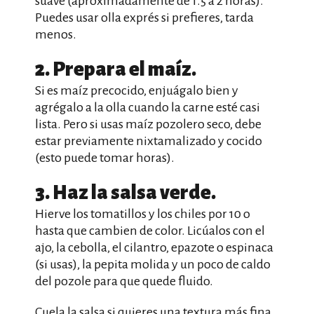
suave (aproximadamente de 1.5 a 2 horas).
Puedes usar olla exprés si prefieres, tarda
menos.
2. Prepara el maíz.
Si es maíz precocido, enjuágalo bien y
agrégalo a la olla cuando la carne esté casi
lista. Pero si usas maíz pozolero seco, debe
estar previamente nixtamalizado y cocido
(esto puede tomar horas).
3. Haz la salsa verde.
Hierve los tomatillos y los chiles por 10 o
hasta que cambien de color. Licúalos con el
ajo, la cebolla, el cilantro, epazote o espinaca
(si usas), la pepita molida y un poco de caldo
del pozole para que quede fluido.
Cuela la salsa si quieres una textura más fina.