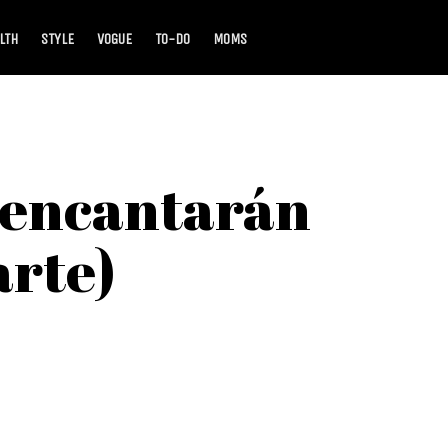
LTH
STYLE
VOGUE
TO-DO
MOMS
e encantarán
arte)