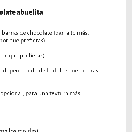
olate abuelita
o barras de chocolate Ibarra (o más,
bor que prefieras)
che que prefieras)
l, dependiendo de lo dulce que quieras
 (opcional, para una textura más
 con los moldes)