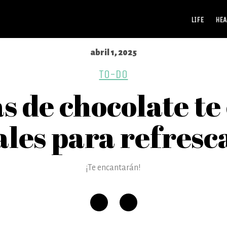
LIFE
HEA
abril 1, 2025
TO-DO
as de chocolate t
ales para refresc
¡Te encantarán!